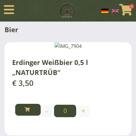
Bier
Erdinger Weißbier 0,5 l
„NATURTRÜB“
€
3,50
-
+