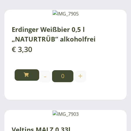
Erdinger Weißbier 0,5 l
„NATURTRÜB“ alkoholfrei
€
3,30
-
+
Veltins MALZ 0,33l