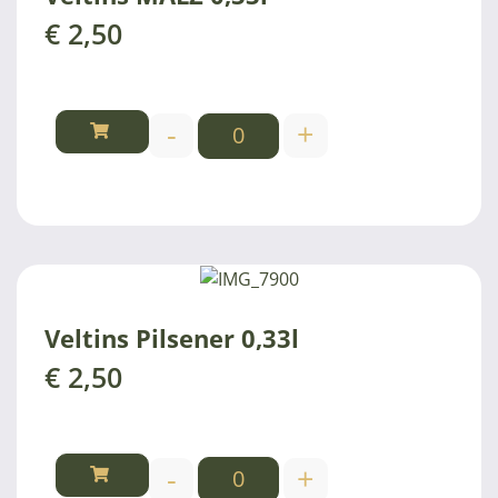
€
2,50
-
+
Veltins Pilsener 0,33l
€
2,50
-
+