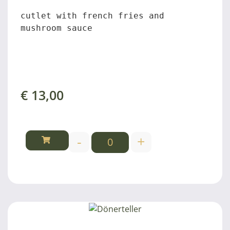
cutlet with french fries and 
mushroom sauce
€
13,00
-
+