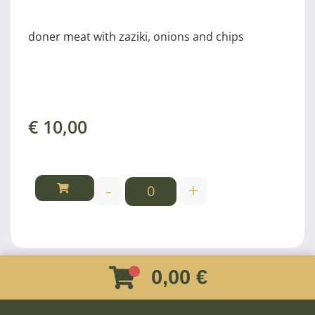
doner meat with zaziki, onions and chips
€
10,00
-
+
0,00 €