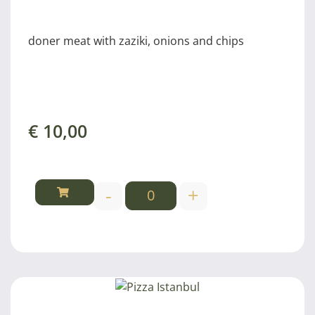
doner meat with zaziki, onions and chips
€
10,00
-
+