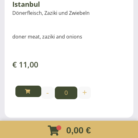
Istanbul
Dönerfleisch, Zaziki und Zwiebeln
doner meat, zaziki and onions
€
11,00
-
+
0,00 €