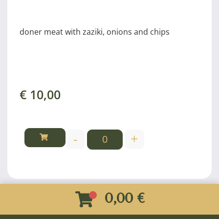
doner meat with zaziki, onions and chips
€
10,00
-
+
0,00 €