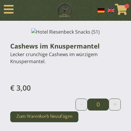
Cashews im Knuspermantel
Lecker crunchige Cashews im würzigem
Knuspermantel.
€
3,00
-
+
Zum Warenkorb hinzufügen