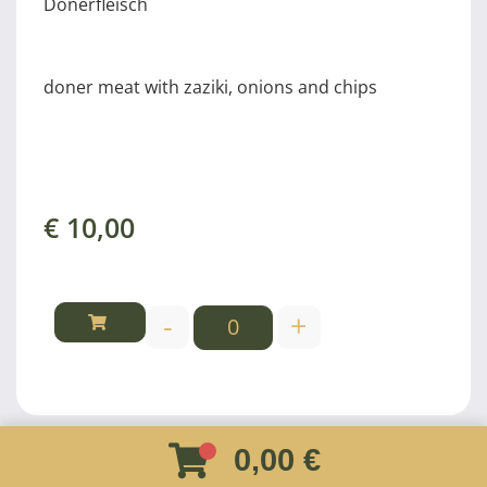
Dönerfleisch
doner meat with zaziki, onions and chips
€
10,00
-
+
0,00 €