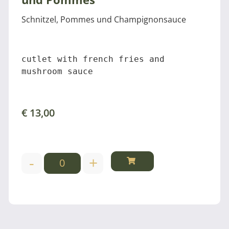
Schnitzel, Pommes und Champignonsauce
cutlet with french fries and 
mushroom sauce
€
13,00
-
+