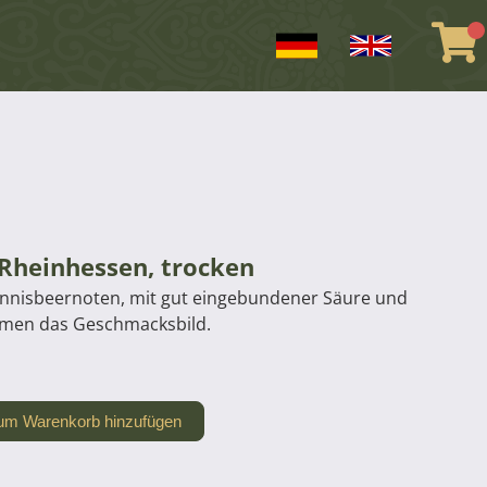
Rheinhessen, trocken
annisbeernoten, mit gut eingebundener Säure und
mmen das Geschmacksbild.
um Warenkorb hinzufügen