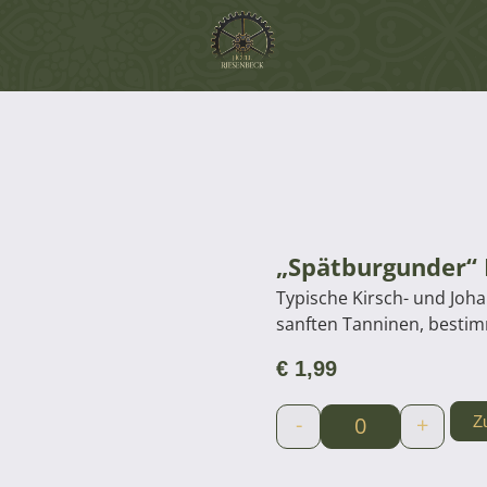
„Spätburgunder“ 
Typische Kirsch- und Joh
sanften Tanninen, besti
€
1,99
-
+
Z