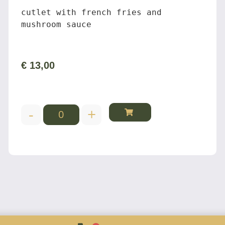
cutlet with french fries and 
mushroom sauce
€
13,00
-
+